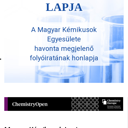
LAPJA
A Magyar Kémikusok
Egyesülete
havonta megjelenő
folyóiratának honlapja