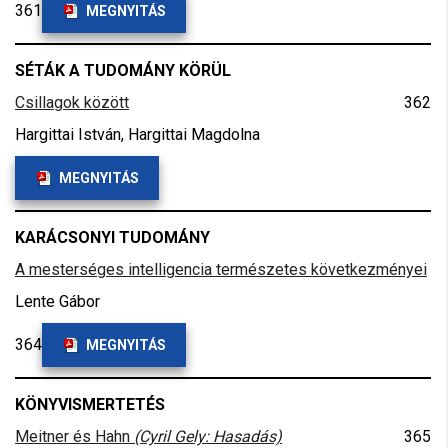
361
MEGNYITÁS
SÉTÁK A TUDOMÁNY KÖRÜL
Csillagok között
362
Hargittai István, Hargittai Magdolna
MEGNYITÁS
KARÁCSONYI TUDOMÁNY
A mesterséges intelligencia természetes következményei
Lente Gábor
364
MEGNYITÁS
KÖNYVISMERTETÉS
Meitner és Hahn
(Cyril Gely: Hasadás)
365