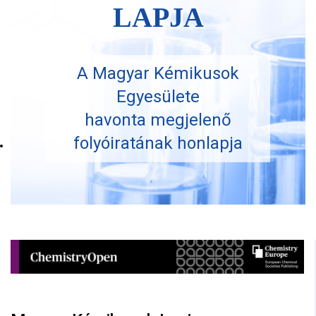
LAPJA
A Magyar Kémikusok
Egyesülete
havonta megjelenő
folyóiratának honlapja