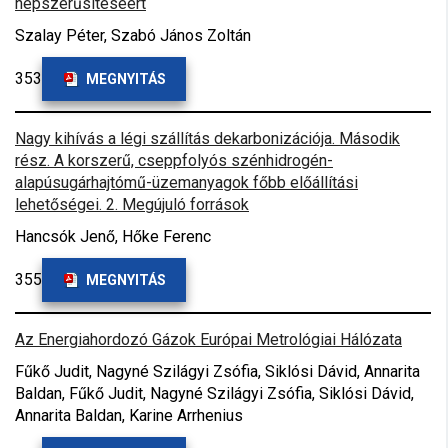
népszerűsítéséért
Szalay Péter, Szabó János Zoltán
353
MEGNYITÁS
Nagy kihívás a légi szállítás dekarbonizációja. Második
rész. A korszerű, cseppfolyós szénhidrogén-
alapúsugárhajtómű-üzemanyagok főbb előállítási
lehetőségei. 2. Megújuló források
Hancsók Jenő, Hőke Ferenc
355
MEGNYITÁS
Az Energiahordozó Gázok Európai Metrológiai Hálózata
Fűkő Judit, Nagyné Szilágyi Zsófia, Siklósi Dávid, Annarita
Baldan, Fűkő Judit, Nagyné Szilágyi Zsófia, Siklósi Dávid,
Annarita Baldan, Karine Arrhenius