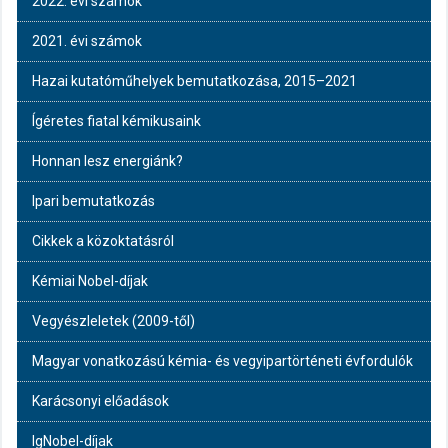
2022. évi számok
2021. évi számok
Hazai kutatóműhelyek bemutatkozása, 2015–2021
Ígéretes fiatal kémikusaink
Honnan lesz energiánk?
Ipari bemutatkozás
Cikkek a közoktatásról
Kémiai Nobel-díjak
Vegyészleletek (2009-től)
Magyar vonatkozású kémia- és vegyipartörténeti évfordulók
Karácsonyi előadások
IgNobel-díjak