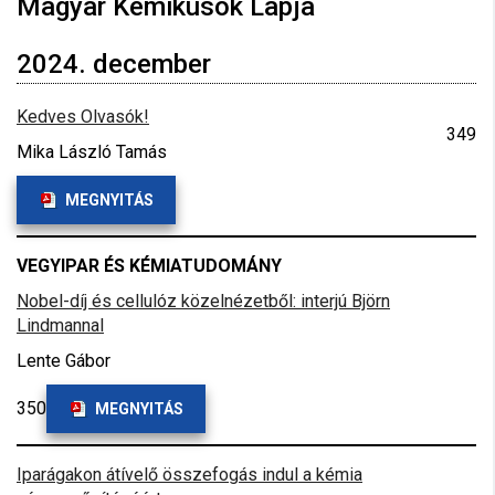
Magyar Kémikusok Lapja
2024. december
Kedves Olvasók!
349
Mika László Tamás
MEGNYITÁS
VEGYIPAR ÉS KÉMIATUDOMÁNY
Nobel-díj és cellulóz közelnézetből: interjú Björn
Lindmannal
Lente Gábor
350
MEGNYITÁS
Iparágakon átívelő összefogás indul a kémia