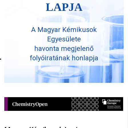
LAPJA
A Magyar Kémikusok
Egyesülete
havonta megjelenő
folyóiratának honlapja