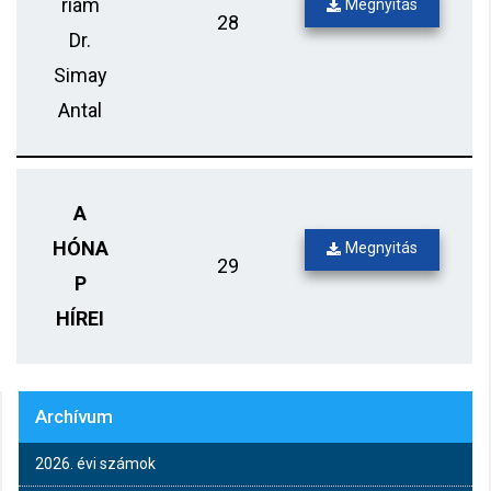
riam
Megnyitás
28
Dr.
Simay
Antal
A
HÓNA
Megnyitás
29
P
HÍREI
Archívum
2026. évi számok