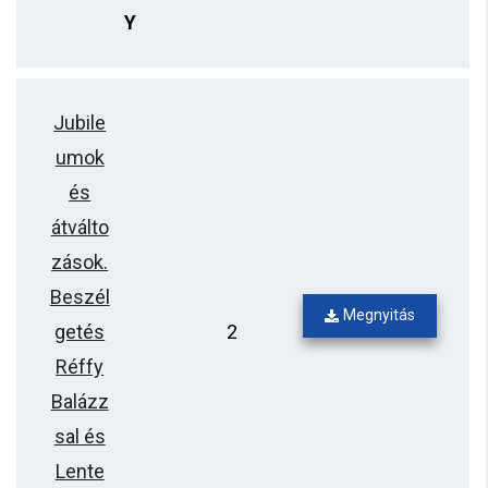
Y
Jubile
umok
és
átválto
zások.
Beszél
Megnyitás
getés
2
Réffy
Balázz
sal és
Lente