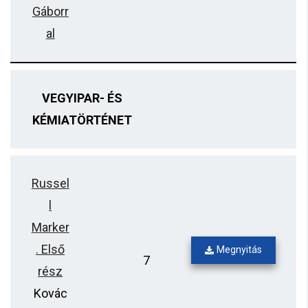
Gáborr
al
VEGYIPAR- ÉS
KÉMIATÖRTÉNET
Russel
l
Marker
. Első
Megnyitás
7
rész
Kovác