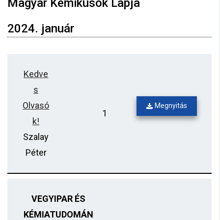
Magyar Kémikusok Lapja
2024. január
Kedve
s
Olvasó
Megnyitás
1
k!
Szalay
Péter
VEGYIPAR ÉS
KÉMIATUDOMÁN