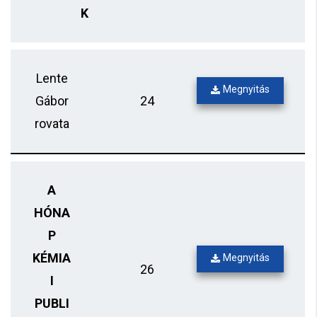
K
Lente
Megnyitás
Gábor
24
rovata
A
HÓNA
P
KÉMIA
Megnyitás
26
I
PUBLI