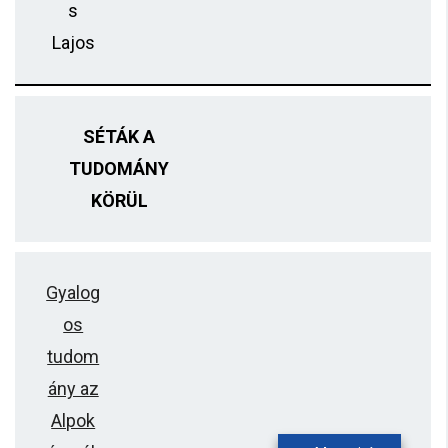
s
Lajos
SÉTÁK A
TUDOMÁNY
KÖRÜL
Gyalog
os
tudom
ány az
Alpok