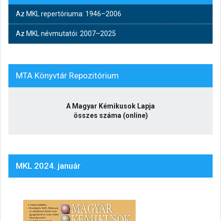
Az MKL repertóriuma: 1946–2006
Az MKL névmutatói: 2007–2025
MTA Könyvtár Repozitórium
A Magyar Kémikusok Lapja
összes száma (online)
MKL 2024. január