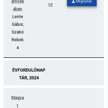
árnyék
Megnyitás
12
ában
Lente
Gábor,
Szabó
Rebek
a
ÉVFORDULÓNAP
TÁR, 2024
Magya
r