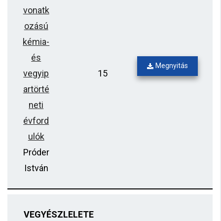
vonatk
ozású
kémia-
és
Megnyitás
vegyip
15
artörté
neti
évford
ulók
Próder
István
VEGYÉSZLELETE